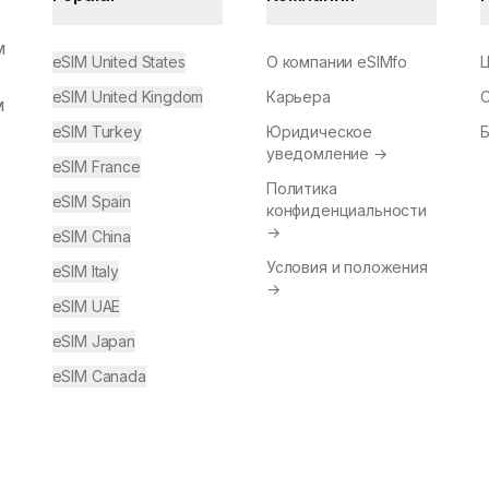
м
eSIM United States
О компании eSIMfo
eSIM United Kingdom
Карьера
м
eSIM Turkey
Юридическое
уведомление
→
eSIM France
Политика
eSIM Spain
конфиденциальности
→
eSIM China
Условия и положения
eSIM Italy
→
eSIM UAE
eSIM Japan
eSIM Canada