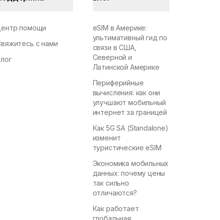
Центр помощи
eSIM в Америке:
ультимативный гид по
Свяжитесь с нами
связи в США,
Северной и
Блог
Латинской Америке
Периферийные
вычисления: как они
улучшают мобильный
интернет за границей
Как 5G SA (Standalone)
изменит
туристические eSIM
Экономика мобильных
данных: почему цены
так сильно
отличаются?
Как работает
глобальная