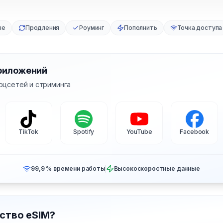
ые
Продления
Роуминг
Пополнить
Точка доступа
риложений
оцсетей и стриминга
TikTok
Spotify
YouTube
Facebook
99,9 % времени работы
Высокоскоростные данные
ство eSIM?