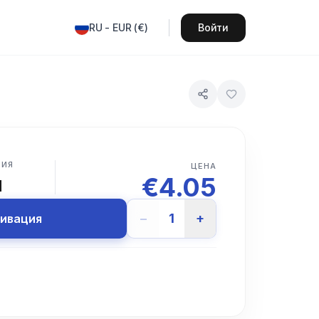
RU
-
EUR
(
€
)
Войти
ВИЯ
ЦЕНА
€
4.05
и
−
1
+
тивация