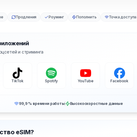
ые
Продления
Роуминг
Пополнить
Точка доступа
риложений
оцсетей и стриминга
TikTok
Spotify
YouTube
Facebook
99,9 % времени работы
Высокоскоростные данные
ство eSIM?