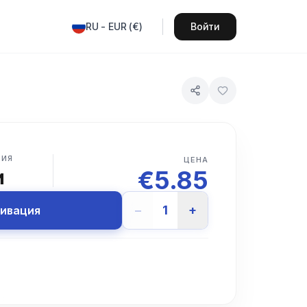
RU
-
EUR
(
€
)
Войти
ВИЯ
ЦЕНА
€
5.85
и
−
1
+
тивация