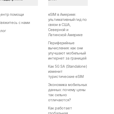
Центр помощи
eSIM в Америке:
ультимативный гид по
Свяжитесь с нами
связи в США,
Северной и
Блог
Латинской Америке
Периферийные
вычисления: как они
улучшают мобильный
интернет за границей
Как 5G SA (Standalone)
изменит
туристические eSIM
Экономика мобильных
данных: почему цены
так сильно
отличаются?
Как работает
глобальная