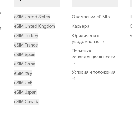
м
eSIM United States
О компании eSIMfo
eSIM United Kingdom
Карьера
м
eSIM Turkey
Юридическое
уведомление
→
eSIM France
Политика
eSIM Spain
конфиденциальности
→
eSIM China
Условия и положения
eSIM Italy
→
eSIM UAE
eSIM Japan
eSIM Canada