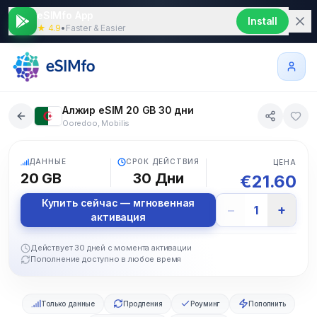
eSIMfo App
Install
★ 4.9
•
Faster & Easier
Алжир eSIM 20 GB 30 дни
Ooredoo, Mobilis
5G
ДАННЫЕ
СРОК ДЕЙСТВИЯ
ЦЕНА
20 GB
30
Дни
€
21.60
Купить сейчас — мгновенная
−
+
1
активация
Действует 30 дней с момента активации
Пополнение доступно в любое время
Только данные
Продления
Роуминг
Пополнить