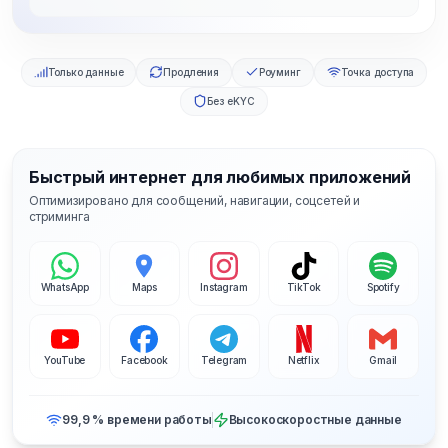
Только данные
Продления
Роуминг
Точка доступа
Без eKYC
Быстрый интернет для любимых приложений
Оптимизировано для сообщений, навигации, соцсетей и
стриминга
WhatsApp
Maps
Instagram
TikTok
Spotify
YouTube
Facebook
Telegram
Netflix
Gmail
99,9 % времени работы
Высокоскоростные данные