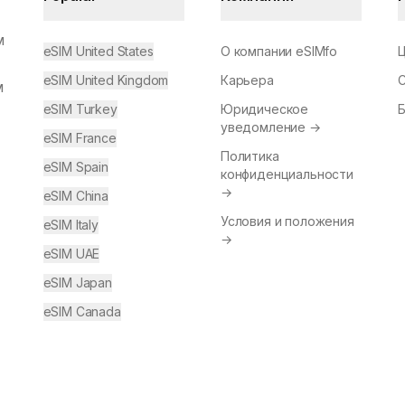
м
eSIM United States
О компании eSIMfo
eSIM United Kingdom
Карьера
м
eSIM Turkey
Юридическое
уведомление
→
eSIM France
Политика
eSIM Spain
конфиденциальности
→
eSIM China
Условия и положения
eSIM Italy
→
eSIM UAE
eSIM Japan
eSIM Canada