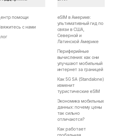
Центр помощи
eSIM в Америке:
ультимативный гид по
Свяжитесь с нами
связи в США,
Северной и
Блог
Латинской Америке
Периферийные
вычисления: как они
улучшают мобильный
интернет за границей
Как 5G SA (Standalone)
изменит
туристические eSIM
Экономика мобильных
данных: почему цены
так сильно
отличаются?
Как работает
глобальная