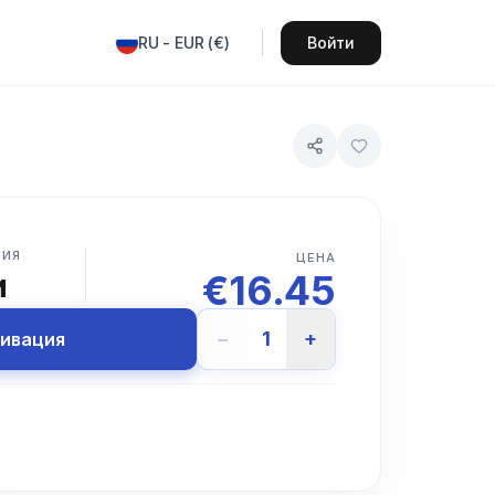
RU
-
EUR
(
€
)
Войти
ВИЯ
ЦЕНА
€
16.45
и
−
1
+
тивация