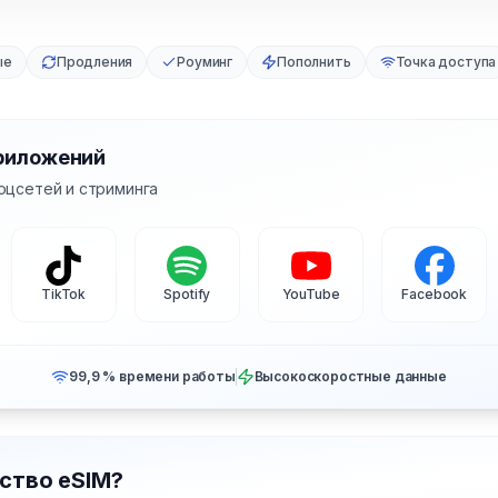
ые
Продления
Роуминг
Пополнить
Точка доступа
риложений
оцсетей и стриминга
TikTok
Spotify
YouTube
Facebook
99,9 % времени работы
Высокоскоростные данные
ство eSIM?