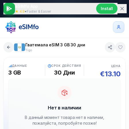
eSIMfo App
Install
★ 4.9
•
Faster & Easier
Гватемала eSIM 3 GB 30 дни
Tigo
5G
ДАННЫЕ
СРОК ДЕЙСТВИЯ
ЦЕНА
3 GB
30
Дни
€
13.10
Нет в наличии
В данный момент товара нет в наличии,
пожалуйста, попробуйте позже!