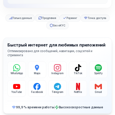
Только данные
Продления
Роуминг
Точка доступа
Без eKYC
Быстрый интернет для любимых приложений
Оптимизировано для сообщений, навигации, соцсетей и
стриминга
WhatsApp
Maps
Instagram
TikTok
Spotify
YouTube
Facebook
Telegram
Netflix
Gmail
99,9 % времени работы
Высокоскоростные данные