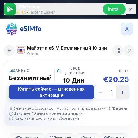
eSIMfo App
Install
★ 4.9
•
Faster & Easier
Майотта eSIM Безлимитный 10 дни
Orange
5G
СРОК
ДАННЫЕ
ЦЕНА
ДЕЙСТВИЯ
Безлимитный
€
20.25
10
Дни
Купить сейчас — мгновенная
−
+
1
активация
Снижение скорости до 1 Мбит/с после использования 3 ГБ в день.
Действует 10 дней с момента активации
Пополнение доступно в любое время
Только данные
Продления
Роуминг
Пополнить