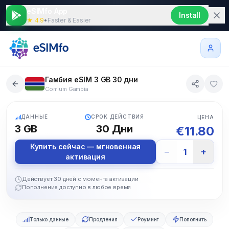
eSIMfo App
Install
★ 4.9
•
Faster & Easier
Гамбия eSIM 3 GB 30 дни
Comium Gambia
5G
ДАННЫЕ
СРОК ДЕЙСТВИЯ
ЦЕНА
3 GB
30
Дни
€
11.80
Купить сейчас — мгновенная
−
+
1
активация
Действует 30 дней с момента активации
Пополнение доступно в любое время
Только данные
Продления
Роуминг
Пополнить