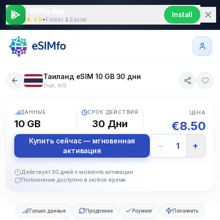
eSIMfo App
Install
★ 4.9
•
Faster & Easier
Таиланд eSIM 10 GB 30 дни
True, AIS
5G
ДАННЫЕ
СРОК ДЕЙСТВИЯ
ЦЕНА
10 GB
30
Дни
€
8.50
Купить сейчас — мгновенная
−
+
1
активация
Действует 30 дней с момента активации
Пополнение доступно в любое время
Только данные
Продления
Роуминг
Пополнить