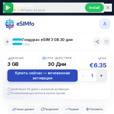
eSIMfo App
Install
★ 4.9
•
Faster & Easier
Гондурас eSIM 3 GB 30 дни
Celtel
5G
ДАННЫЕ
СРОК ДЕЙСТВИЯ
ЦЕНА
3 GB
30
Дни
€
6.35
Купить сейчас — мгновенная
−
+
1
активация
Действует 30 дней с момента активации
Пополнение доступно в любое время
Только данные
Продления
Роуминг
Пополнить