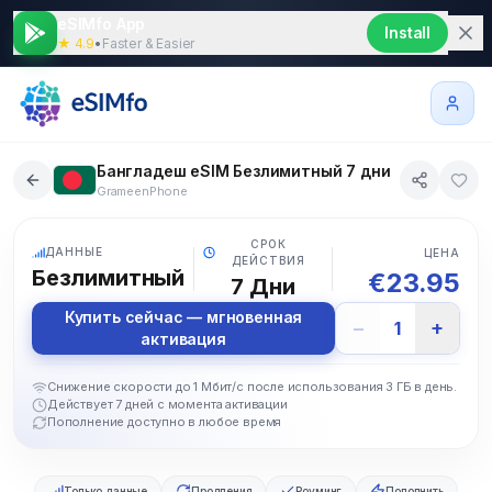
eSIMfo App
Install
★ 4.9
•
Faster & Easier
Бангладеш eSIM Безлимитный 7 дни
GrameenPhone
5G
СРОК
ДАННЫЕ
ЦЕНА
ДЕЙСТВИЯ
Безлимитный
€
23.95
7
Дни
Купить сейчас — мгновенная
−
+
1
активация
Снижение скорости до 1 Мбит/с после использования 3 ГБ в день.
Действует 7 дней с момента активации
Пополнение доступно в любое время
Только данные
Продления
Роуминг
Пополнить