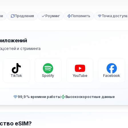
ые
Продления
Роуминг
Пополнить
Точка доступа
риложений
оцсетей и стриминга
TikTok
Spotify
YouTube
Facebook
99,9 % времени работы
Высокоскоростные данные
ство eSIM?