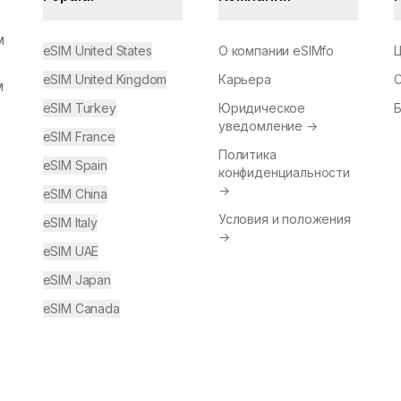
м
eSIM United States
О компании eSIMfo
eSIM United Kingdom
Карьера
м
eSIM Turkey
Юридическое
уведомление
→
eSIM France
Политика
eSIM Spain
конфиденциальности
→
eSIM China
Условия и положения
eSIM Italy
→
eSIM UAE
eSIM Japan
eSIM Canada