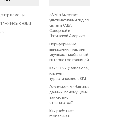
Центр помощи
eSIM в Америке:
ультимативный гид по
Свяжитесь с нами
связи в США,
Северной и
Блог
Латинской Америке
Периферийные
вычисления: как они
улучшают мобильный
интернет за границей
Как 5G SA (Standalone)
изменит
туристические eSIM
Экономика мобильных
данных: почему цены
так сильно
отличаются?
Как работает
глобальная