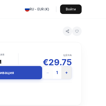
RU
-
EUR
(
€
)
Войти
ВИЯ
ЦЕНА
€
29.75
и
−
1
+
тивация