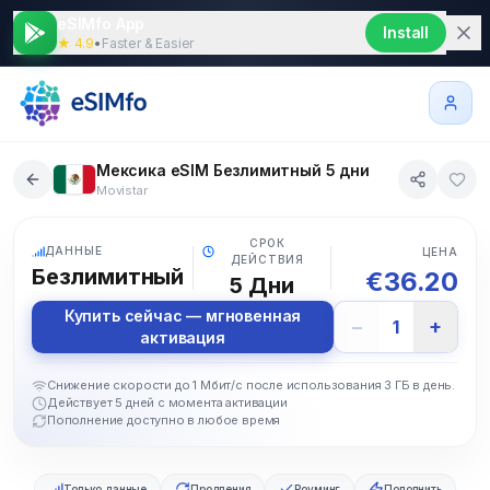
eSIMfo App
Install
★ 4.9
•
Faster & Easier
Мексика eSIM Безлимитный 5 дни
Movistar
5G
СРОК
ДАННЫЕ
ЦЕНА
ДЕЙСТВИЯ
Безлимитный
€
36.20
5
Дни
Купить сейчас — мгновенная
−
+
1
активация
Снижение скорости до 1 Мбит/с после использования 3 ГБ в день.
Действует 5 дней с момента активации
Пополнение доступно в любое время
Только данные
Продления
Роуминг
Пополнить