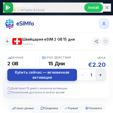
eSIMfo App
Install
★ 4.9
•
Faster & Easier
Швейцария eSIM 2 GB 15 дни
Sunrise
5G
ДАННЫЕ
СРОК ДЕЙСТВИЯ
ЦЕНА
2 GB
15
Дни
€
2.20
Купить сейчас — мгновенная
−
+
1
активация
Действует 15 дней с момента активации
Пополнение доступно в любое время
Только данные
Продления
Роуминг
Пополнить