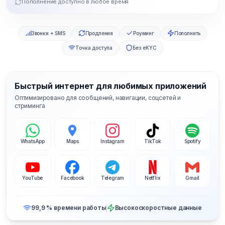
Пополнение доступно в любое время
Звонки + SMS
Продления
Роуминг
Пополнить
Точка доступа
Без eKYC
Быстрый интернет для любимых приложений
Оптимизировано для сообщений, навигации, соцсетей и
стриминга
WhatsApp
Maps
Instagram
TikTok
Spotify
YouTube
Facebook
Telegram
Netflix
Gmail
99,9 % времени работы
Высокоскоростные данные