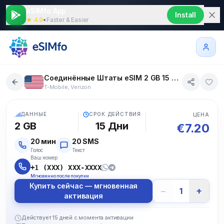
eSIMfo App
Install
★ 4.9
•
Faster & Easier
Соединённые Штаты eSIM 2 GB 15 дни 20 SMS 20 Голос
T-Mobile, Verizon
5G
ДАННЫЕ
СРОК ДЕЙСТВИЯ
ЦЕНА
2 GB
15
Дни
€
7.20
20
мин
20
SMS
Голос
Текст
Ваш номер
+1 (XXX) XXX-XXXX
Мгновенно после покупки
Купить сейчас — мгновенная
−
+
1
активация
Действует 15 дней с момента активации