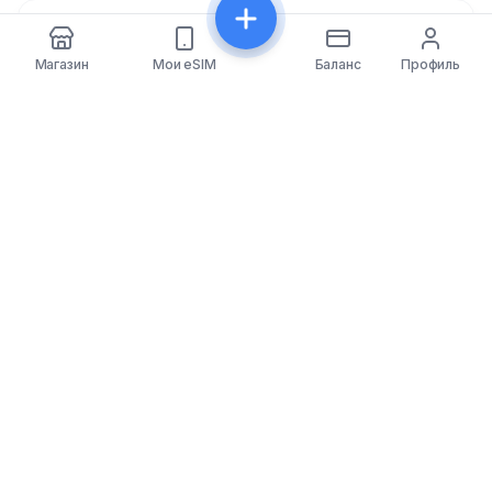
Поделиться
Магазин
Мои eSIM
Баланс
Профиль
eSIMfo
eSIMfo предоставляет доступ к доступным eSIM-
картам более чем в 202 странах мира, делая ваше
путешествие бесшовным и всегда на связи.