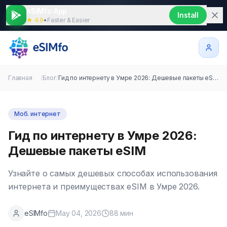
eSIMfo App
Install
★ 4.9
•
Faster & Easier
Главная
/
Блог
/
Гид по интернету в Умре 2026: Дешевые пакеты eSIM
Моб. интернет
Гид по интернету в Умре 2026:
Дешевые пакеты eSIM
Узнайте о самых дешевых способах использования
интернета и преимуществах eSIM в Умре 2026.
eSIMfo
May 04, 2026
88
мин