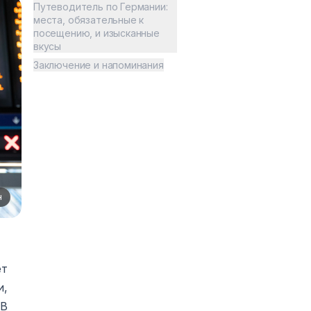
Путеводитель по Германии:
места, обязательные к
посещению, и изысканные
вкусы
Заключение и напоминания
н
ет
и,
 В