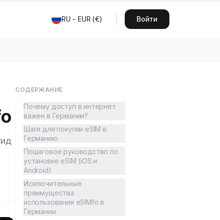
RU
-
EUR
(
€
)
Войти
СОДЕРЖАНИЕ
Почему доступ в интернет
fo
важен в Германии?
Шаги для покупки eSIM в
Германию
гид
Пошаговое руководство по
установке eSIM (iOS и
Android)
Исключительные
преимущества
использования eSIMfo в
Германии