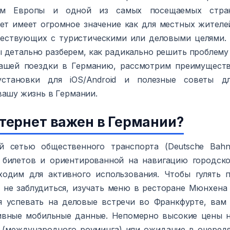
цем Европы и одной из самых посещаемых стра
ет имеет огромное значение как для местных жителе
шествующих с туристическими или деловыми целями.
 детально разберем, как радикально решить проблему
ашей поездки в Германию, рассмотрим преимущест
установки для iOS/Android и полезные советы д
вашу жизнь в Германии.
тернет важен в Германии?
 сетью общественного транспорта (Deutsche Bahn
билетов и ориентированной на навигацию городск
ходим для активного использования. Чтобы гулять 
 не заблудиться, изучать меню в ресторане Мюнхена
 успевать на деловые встречи во Франкфурте, вам
ивные мобильные данные. Непомерно высокие цены 
 (международного роуминга) или ожидание в очеред