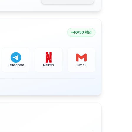
4G/5G 対応
Telegram
Netflix
Gmail