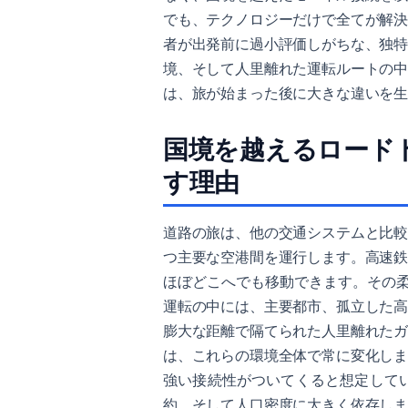
でも、テクノロジーだけで全てが解
者が出発前に過小評価しがちな、独
境、そして人里離れた運転ルートの
は、旅が始まった後に大きな違いを
国境を越えるロード
す理由
道路の旅は、他の交通システムと比
つ主要な空港間を運行します。高速
ほぼどこへでも移動できます。その
運転の中には、主要都市、孤立した
膨大な距離で隔てられた人里離れた
は、これらの環境全体で常に変化し
強い接続性がついてくると想定して
約、そして人口密度に大きく依存し