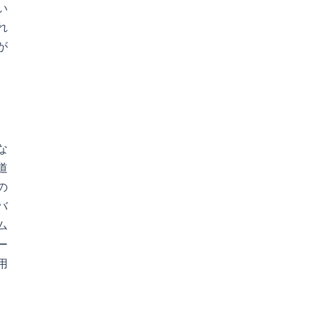
い
れ
が
な
道
の
バ
ム
ー
用