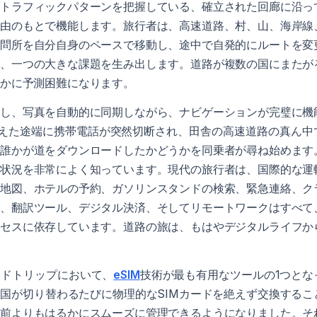
常トラフィックパターンを把握している、確立された回廊に沿っ
自由のもとで機能します。旅行者は、高速道路、村、山、海岸線
検問所を自分自身のペースで移動し、途中で自発的にルートを変
は、一つの大きな課題を生み出します。道路が複数の国にまたが
るかに予測困難になります。
グし、写真を自動的に同期しながら、ナビゲーションが完璧に機
越えた途端に携帯電話が突然切断され、田舎の高速道路の真ん中
に誰かが道をダウンロードしたかどうかを同乗者が尋ね始めます
の状況を非常によく知っています。現代の旅行者は、国際的な運
。地図、ホテルの予約、ガソリンスタンドの検索、緊急連絡、ク
リ、翻訳ツール、デジタル決済、そしてリモートワークはすべて
クセスに依存しています。道路の旅は、もはやデジタルライフか
ードトリップにおいて、
eSIM
技術が最も有用なツールの1つとな
国が切り替わるたびに物理的なSIMカードを絶えず交換するこ
以前よりもはるかにスムーズに管理できるようになりました。そ