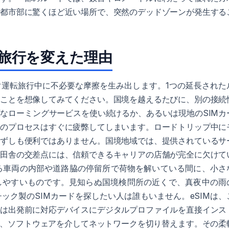
、都市部に驚くほど近い場所で、突然のデッドゾーンが発生する
路旅行を変えた理由
ぐ運転旅行中に不必要な摩擦を生み出します。1つの延長された
ることを想像してみてください。国境を越えるたびに、別の接続
なローミングサービスを使い続けるか、あるいは現地のSIMカ
そのプロセスはすぐに疲弊してしまいます。ロードトリップ中に
必ずしも便利ではありません。国境地域では、提供されているサ
。田舎の交差点には、信頼できるキャリアの店舗が完全に欠けて
る車両の内部や道路脇の停留所で荷物を解いている間に、小さ
失しやすいものです。見知らぬ国境検問所の近くで、真夜中の雨
ック製のSIMカードを探したい人は誰もいません。eSIMは、
者は出発前に対応デバイスにデジタルプロファイルを直接インス
く、ソフトウェアを介してネットワークを切り替えます。その柔