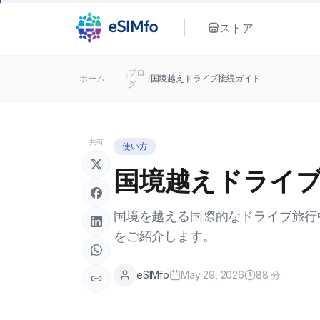
ストア
ブロ
ホーム
/
/
国境越えドライブ接続ガイド
グ
共有
使い方
国境越えドライ
国境を越える国際的なドライブ旅行
をご紹介します。
eSIMfo
May 29, 2026
88
分