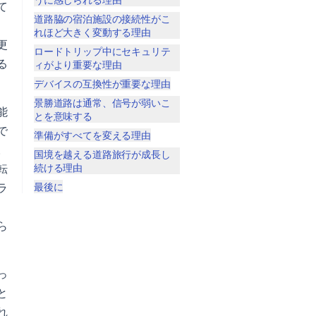
て
道路脇の宿泊施設の接続性がこ
、
れほど大きく変動する理由
更
ロードトリップ中にセキュリテ
る
ィがより重要な理由
デバイスの互換性が重要な理由
景勝道路は通常、信号が弱いこ
能
とを意味する
で
準備がすべてを変える理由
。
国境を越える道路旅行が成長し
転
続ける理由
ラ
最後に
、
ら
っ
と
れ