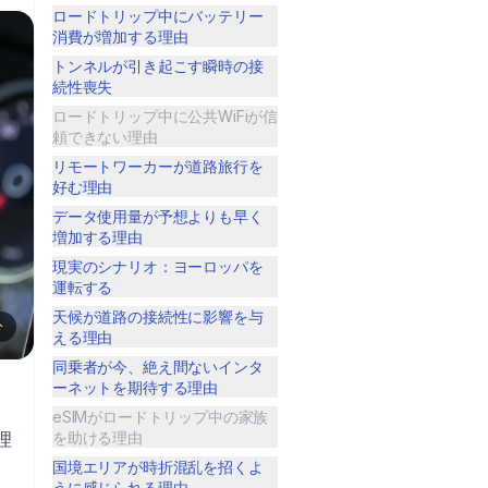
ロードトリップ中にバッテリー
消費が増加する理由
トンネルが引き起こす瞬時の接
続性喪失
ロードトリップ中に公共WiFiが信
頼できない理由
リモートワーカーが道路旅行を
好む理由
データ使用量が予想よりも早く
増加する理由
現実のシナリオ：ヨーロッパを
運転する
天候が道路の接続性に影響を与
分
える理由
同乗者が今、絶え間ないインタ
ーネットを期待する理由
eSIMがロードトリップ中の家族
理
を助ける理由
。
国境エリアが時折混乱を招くよ
うに感じられる理由