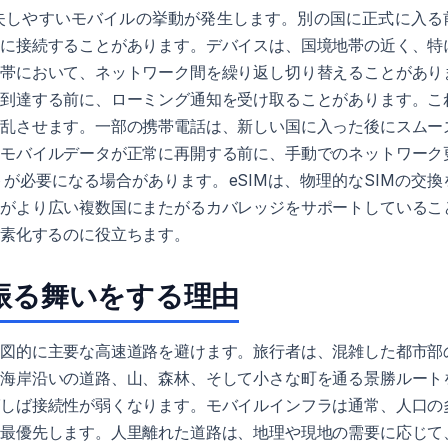
失しやすいモバイルの挙動が発生します。別の国に正式に入る
的に接続することがあります。デバイスは、国境地帯の近く、特
地帯において、ネットワーク間を繰り返し切り替えることがあり
に到達する前に、ローミング通知を受け取ることがあります。こ
混乱させます。一部の携帯電話は、新しい国に入った後にスムー
、モバイルデータが正常に再開する前に、手動でのネットワーク
が必要になる場合があります。eSIMは、物理的なSIMの交換
ルがより広い複数国にまたがるカバレッジをサポートしているこ
簡素化するのに役立ちます。
振る舞いをする理由
意図的に主要な高速道路を避けます。旅行者は、混雑した都市部
、海岸沿いの道路、山、森林、そして小さな町を通る景勝ルート
ばしば接続性が弱くなります。モバイルインフラは通常、人口の
を最優先します。人里離れた道路は、地理や現地の需要に応じて