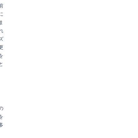
前
に
ま
れ
ズ
更
を
と
の
を
多
、