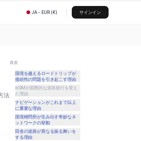
JA
-
EUR
(
€
)
サインイン
目次
国境を越えるロードトリップが
接続性の問題を引き起こす理由
eSIMが国際的な道路旅行を変え
た理由
方法
ナビゲーションがこれまで以上
に重要な理由
国境検問所が生み出す奇妙なネ
ットワークの挙動
田舎の道路が異なる振る舞いを
する理由