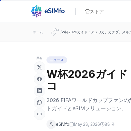
ストア
ブロ
ホーム
/
/
W杯2026ガイド：アメリカ、カナダ、メキ
グ
共有
ニュース
W杯2026ガイ
コ
2026 FIFAワールドカップフ
トガイドとeSIMソリューション。
eSIMfo
May 28, 2026
88
分