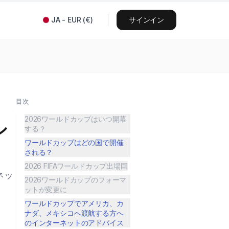
JA
-
EUR
(
€
)
サインイン
目次
2026ワールドカップはいつ開幕
シ
する？
ワールドカップはどの国で開催
される？
2026 FIFAワールドカップ出場国
ネッ
2026ワールドカップのフォーマ
ットが変更に
ワールドカップでアメリカ、カ
ナダ、メキシコへ渡航する方へ
のインターネットのアドバイス