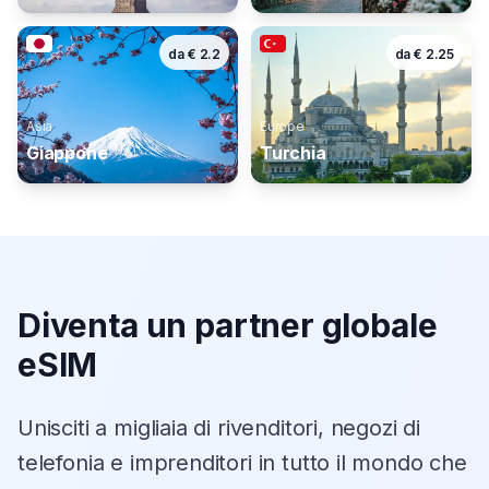
da
€
2.2
da
€
2.25
Asia
Europe
Giappone
Turchia
Diventa un partner globale
eSIM
Unisciti a migliaia di rivenditori, negozi di
telefonia e imprenditori in tutto il mondo che