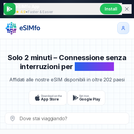
eSIMfo App
Install
★ 4.9
•
Faster & Easier
Solo 2 minuti – Connessione senza
interruzioni per
I tuoi viaggi
Affidati alle nostre eSIM disponibili in oltre 202 paesi
Download on the
Get it on
App Store
Google Play