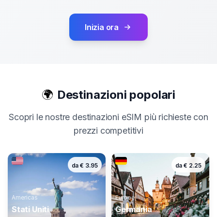
Inizia ora
🌍
Destinazioni popolari
Scopri le nostre destinazioni eSIM più richieste con
prezzi competitivi
da
€
3.95
da
€
2.25
Americas
Europe
Stati Uniti
Germania