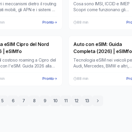
i i meccanismi dietro il routing
Cosa sono IMSI, ICCID e IMEI?
ti mobili, gli APN e i sistemi di
Scopri come funzionano gli
core.
identificatori per connettere il
telefono.
min
Pronto
88
min
Pr
a eSIM Cipro del Nord
 dati eSIM
Auto con eSIM: Guida
Piani dati eSIM
 | eSIMfo
Completa (2026) | eSIMf
 il costoso roaming a Cipro del
Tecnologia eSIM nei veicoli pe
con l'eSIM. Guida 2026 alla
Audi, Mercedes, BMW e altri,
tibilità dei dispositivi e
vantaggi e tutti i modelli support
gurazione.
min
Pronto
88
min
Pr
5
6
7
8
9
10
11
12
13