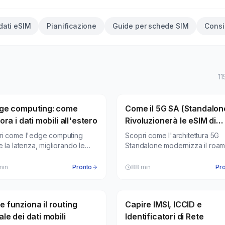
dati eSIM
Pianificazione
Guide per schede SIM
Consig
11
ge computing: come
mobili
Come il 5G SA (Standalon
Ricerca eSIMfo
ora i dati mobili all'estero
Rivoluzionerà le eSIM di
Viaggio
ri come l'edge computing
Scopri come l'architettura 5G
e la latenza, migliorando le
Standalone modernizza il roam
azioni delle eSIM e la velocità
globale, riduce la latenza e
ti mobili in viaggio.
ottimizza le eSIM di viaggio.
min
Pronto
88
min
Pr
 funziona il routing
ing internazionale
Capire IMSI, ICCID e
Guide
ale dei dati mobili
Identificatori di Rete