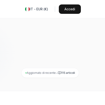
IT
-
EUR
(
€
)
Accedi
•
Aggiornato di recente
115
articoli