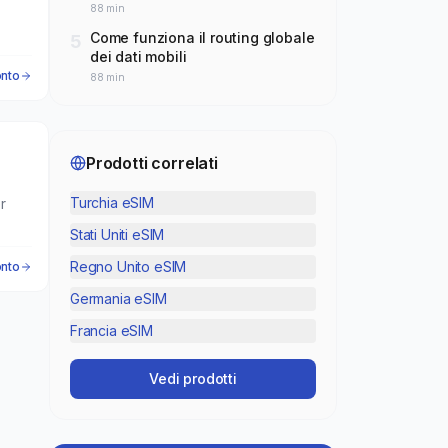
tanto?
88
min
Come funziona il routing globale
5
dei dati mobili
onto
88
min
Prodotti correlati
o
Turchia
eSIM
r
Stati Uniti
eSIM
ati.
Regno Unito
eSIM
onto
Germania
eSIM
Francia
eSIM
Vedi prodotti