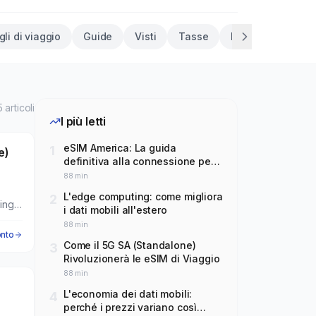
li di viaggio
Guide
Visti
Tasse
Recensioni
N
5
articoli
I più letti
eSIM America: La guida
1
e)
definitiva alla connessione per
USA, Nord America e America
88
min
Latina
L'edge computing: come migliora
2
ing
i dati mobili all'estero
88
min
onto
Come il 5G SA (Standalone)
3
Rivoluzionerà le eSIM di Viaggio
88
min
L'economia dei dati mobili:
4
perché i prezzi variano così