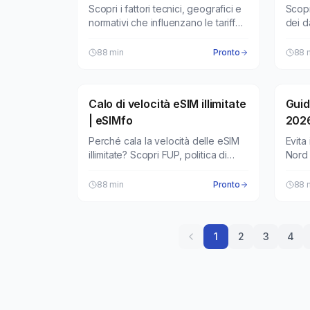
tanto?
Scopri i fattori tecnici, geografici e
Scopr
normativi che influenzano le tariffe
dei da
dei dati mobili su scala globale.
rete 
88
min
Pronto
88
Calo di velocità eSIM illimitate
Notizie
Guid
Piani
| eSIMfo
2026
Perché cala la velocità delle eSIM
Evita
illimitate? Scopri FUP, politica di
Nord 
utilizzo corretto e dettagli.
compa
confi
88
min
Pronto
88
1
2
3
4