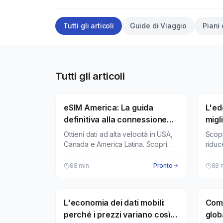
Tutti gli articoli
Guide di Viaggio
Piani 
Tutti gli articoli
eSIM America: La guida
Piani dati eSIM
L'ed
Dati 
definitiva alla connessione
migli
per USA, Nord America e
Ottieni dati ad alta velocità in USA,
Scop
America Latina
Canada e America Latina. Scopri
riduc
come installare e attivare
prest
istantaneamente la tua eSIM.
dei da
88
min
Pronto
88
L'economia dei dati mobili:
Ricerca eSIMfo
Come
Roam
perché i prezzi variano così
glob