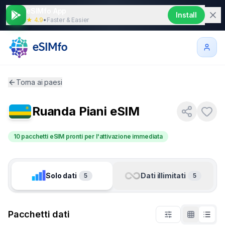
eSIMfo App
Install
★ 4.9
•
Faster & Easier
Torna ai paesi
Ruanda
Piani eSIM
10 pacchetti eSIM pronti per l'attivazione immediata
Solo dati
Dati illimitati
5
5
Pacchetti dati