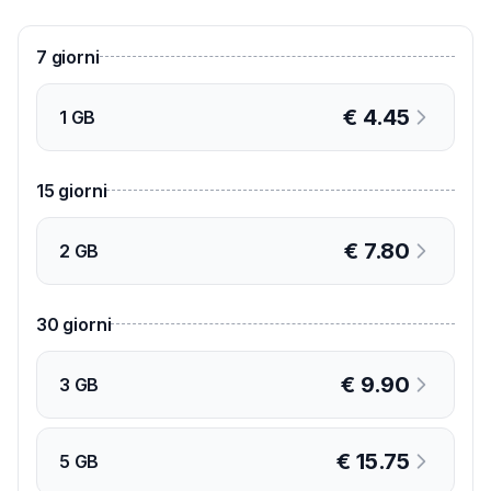
7
giorni
€
4.45
1 GB
15
giorni
€
7.80
2 GB
30
giorni
€
9.90
3 GB
€
15.75
5 GB