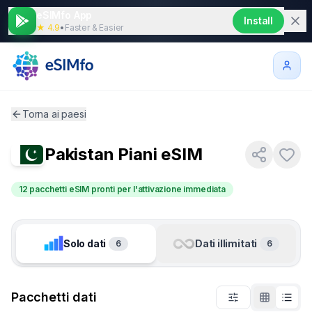
eSIMfo App
Install
★ 4.9
•
Faster & Easier
Torna ai paesi
Pakistan
Piani eSIM
12 pacchetti eSIM pronti per l'attivazione immediata
Solo dati
Dati illimitati
6
6
Pacchetti dati