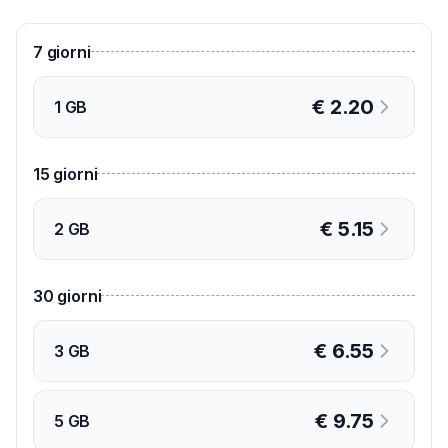
7
giorni
€
2.20
1 GB
15
giorni
€
5.15
2 GB
30
giorni
€
6.55
3 GB
€
9.75
5 GB