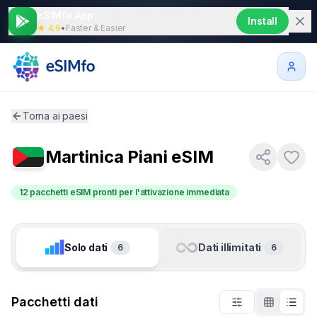
eSIMfo App
Install
★ 4.9
•
Faster & Easier
Torna ai paesi
Martinica
Piani eSIM
12 pacchetti eSIM pronti per l'attivazione immediata
Solo dati
Dati illimitati
6
6
Pacchetti dati