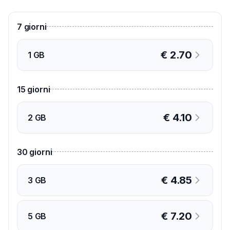
7
giorni
€
2.70
1 GB
15
giorni
€
4.10
2 GB
30
giorni
€
4.85
3 GB
€
7.20
5 GB