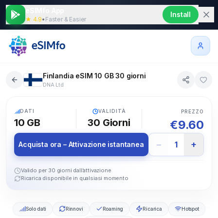
eSIMfo App
Install
★ 4.9
•
Faster & Easier
Finlandia eSIM 10 GB 30 giorni
DNA Ltd
5G
DATI
VALIDITÀ
PREZZO
10 GB
30
Giorni
€
9.60
−
+
1
Acquista ora – Attivazione istantanea
Valido per 30 giorni dall’attivazione
Ricarica disponibile in qualsiasi momento
Solo dati
Rinnovi
Roaming
Ricarica
Hotspot