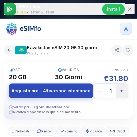
eSIMfo App
Install
★ 4.9
•
Faster & Easier
Kazakistan eSIM 20 GB 30 giorni
KCELL, Tele 2
5G
DATI
VALIDITÀ
PREZZO
20 GB
30
Giorni
€
31.80
−
+
1
Acquista ora – Attivazione istantanea
Valido per 30 giorni dall’attivazione
Ricarica disponibile in qualsiasi momento
Solo dati
Rinnovi
Roaming
Ricarica
Hotspot