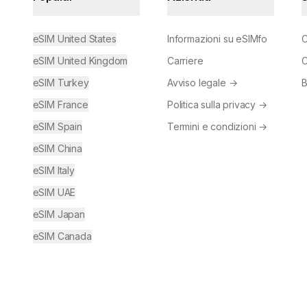
eSIM United States
Informazioni su eSIMfo
C
eSIM United Kingdom
Carriere
C
eSIM Turkey
Avviso legale
→
B
eSIM France
Politica sulla privacy
→
eSIM Spain
Termini e condizioni
→
eSIM China
eSIM Italy
eSIM UAE
eSIM Japan
eSIM Canada