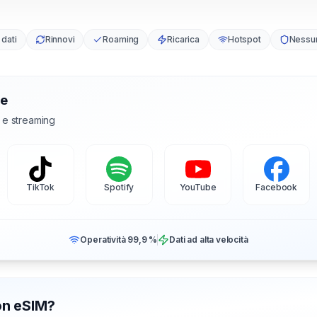
 dati
Rinnovi
Roaming
Ricarica
Hotspot
Nessu
te
l e streaming
TikTok
Spotify
YouTube
Facebook
Operatività 99,9 %
Dati ad alta velocità
con eSIM?