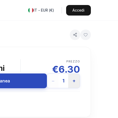
IT
-
EUR
(
€
)
Accedi
PREZZO
€
6.30
ni
−
1
+
tanea