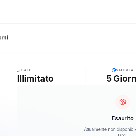
orni
5G
DATI
VALIDITÀ
Illimitato
5
Giorn
Esaurito
Attualmente non disponibil
tardi!