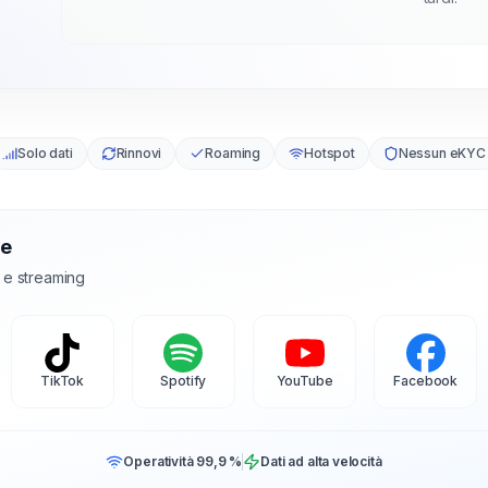
Solo dati
Rinnovi
Roaming
Hotspot
Nessun eKYC
te
l e streaming
TikTok
Spotify
YouTube
Facebook
Operatività 99,9 %
Dati ad alta velocità