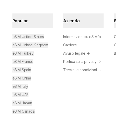
Popular
Azienda
eSIM United States
Informazioni su eSIMfo
C
eSIM United Kingdom
Carriere
C
eSIM Turkey
Avviso legale
→
B
eSIM France
Politica sulla privacy
→
eSIM Spain
Termini e condizioni
→
eSIM China
eSIM Italy
eSIM UAE
eSIM Japan
eSIM Canada