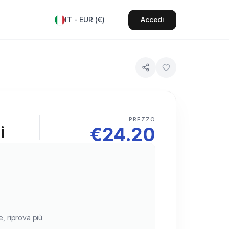
IT
-
EUR
(
€
)
Accedi
PREZZO
€
24.20
i
e, riprova più