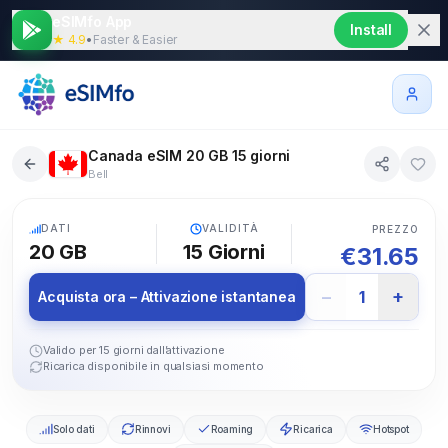
eSIMfo App
Install
★ 4.9
•
Faster & Easier
Canada eSIM 20 GB 15 giorni
Bell
5G
DATI
VALIDITÀ
PREZZO
20 GB
15
Giorni
€
31.65
−
+
1
Acquista ora – Attivazione istantanea
Valido per 15 giorni dall’attivazione
Ricarica disponibile in qualsiasi momento
Solo dati
Rinnovi
Roaming
Ricarica
Hotspot