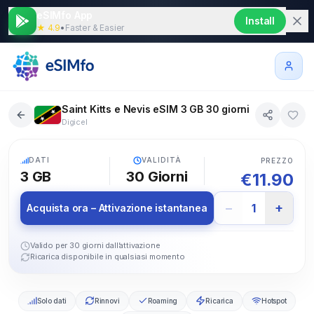
eSIMfo App
Install
★ 4.9
•
Faster & Easier
Saint Kitts e Nevis eSIM 3 GB 30 giorni
Digicel
5G
DATI
VALIDITÀ
PREZZO
3 GB
30
Giorni
€
11.90
−
+
1
Acquista ora – Attivazione istantanea
Valido per 30 giorni dall’attivazione
Ricarica disponibile in qualsiasi momento
Solo dati
Rinnovi
Roaming
Ricarica
Hotspot