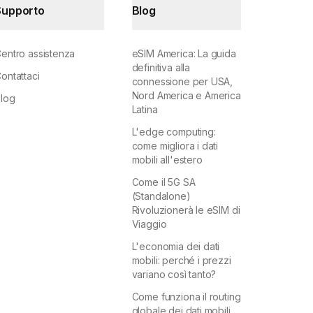
Supporto
Blog
entro assistenza
eSIM America: La guida
definitiva alla
ontattaci
connessione per USA,
Nord America e America
log
Latina
L'edge computing:
come migliora i dati
mobili all'estero
Come il 5G SA
(Standalone)
Rivoluzionerà le eSIM di
Viaggio
L'economia dei dati
mobili: perché i prezzi
variano così tanto?
Come funziona il routing
globale dei dati mobili