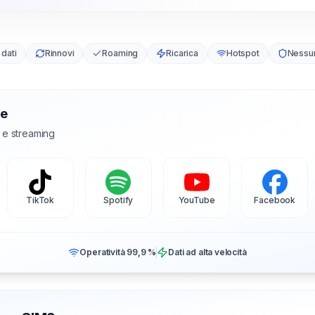
 dati
Rinnovi
Roaming
Ricarica
Hotspot
Nessu
te
l e streaming
TikTok
Spotify
YouTube
Facebook
Operatività 99,9 %
Dati ad alta velocità