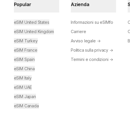
Popular
Azienda
eSIM United States
Informazioni su eSIMfo
C
eSIM United Kingdom
Carriere
C
eSIM Turkey
Avviso legale
→
B
eSIM France
Politica sulla privacy
→
eSIM Spain
Termini e condizioni
→
eSIM China
eSIM Italy
eSIM UAE
eSIM Japan
eSIM Canada