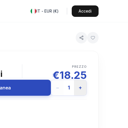
IT
-
EUR
(
€
)
Accedi
PREZZO
€
18.25
i
−
1
+
tanea