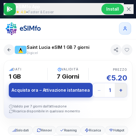
eSIMfo App
Install
★ 4.9
•
Faster & Easier
Saint Lucia eSIM 1 GB 7 giorni
Digicel
5G
DATI
VALIDITÀ
PREZZO
1 GB
7
Giorni
€
5.20
−
+
1
Acquista ora – Attivazione istantanea
Valido per 7 giorni dall’attivazione
Ricarica disponibile in qualsiasi momento
Solo dati
Rinnovi
Roaming
Ricarica
Hotspot