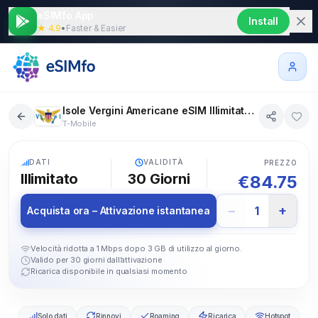
eSIMfo App
Install
★ 4.9
•
Faster & Easier
Isole Vergini Americane eSIM Illimitato 30 giorni
T-Mobile
5G
DATI
VALIDITÀ
PREZZO
Illimitato
30
Giorni
€
84.75
−
+
1
Acquista ora – Attivazione istantanea
Velocità ridotta a 1 Mbps dopo 3 GB di utilizzo al giorno.
Valido per 30 giorni dall’attivazione
Ricarica disponibile in qualsiasi momento
Solo dati
Rinnovi
Roaming
Ricarica
Hotspot