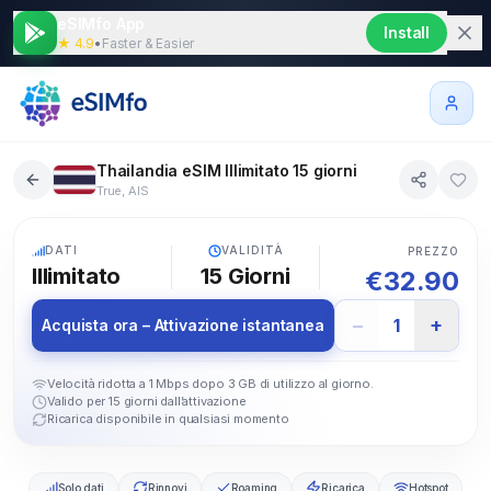
eSIMfo App
Install
★ 4.9
•
Faster & Easier
Thailandia eSIM Illimitato 15 giorni
True, AIS
5G
DATI
VALIDITÀ
PREZZO
Illimitato
15
Giorni
€
32.90
−
+
1
Acquista ora – Attivazione istantanea
Velocità ridotta a 1 Mbps dopo 3 GB di utilizzo al giorno.
Valido per 15 giorni dall’attivazione
Ricarica disponibile in qualsiasi momento
Solo dati
Rinnovi
Roaming
Ricarica
Hotspot