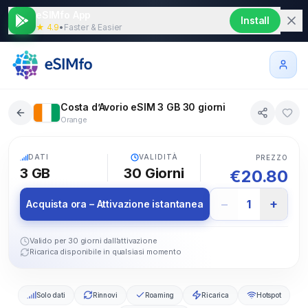
eSIMfo App
Install
★ 4.9
•
Faster & Easier
Costa d’Avorio eSIM 3 GB 30 giorni
Orange
5G
DATI
VALIDITÀ
PREZZO
3 GB
30
Giorni
€
20.80
−
+
1
Acquista ora – Attivazione istantanea
Valido per 30 giorni dall’attivazione
Ricarica disponibile in qualsiasi momento
Solo dati
Rinnovi
Roaming
Ricarica
Hotspot