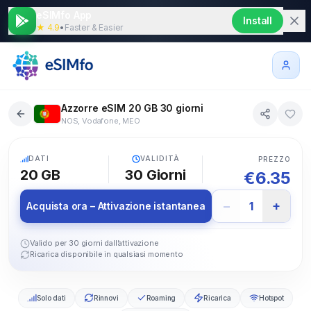
eSIMfo App
Install
★ 4.9
•
Faster & Easier
Azzorre eSIM 20 GB 30 giorni
NOS, Vodafone, MEO
5G
DATI
VALIDITÀ
PREZZO
20 GB
30
Giorni
€
6.35
−
+
1
Acquista ora – Attivazione istantanea
Valido per 30 giorni dall’attivazione
Ricarica disponibile in qualsiasi momento
Solo dati
Rinnovi
Roaming
Ricarica
Hotspot