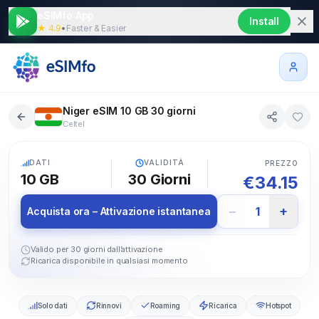
eSIMfo App
Install
★ 4.9
•
Faster & Easier
Niger eSIM 10 GB 30 giorni
Celtel
5G
DATI
VALIDITÀ
PREZZO
10 GB
30
Giorni
€
34.15
−
+
1
Acquista ora – Attivazione istantanea
Valido per 30 giorni dall’attivazione
Ricarica disponibile in qualsiasi momento
Solo dati
Rinnovi
Roaming
Ricarica
Hotspot