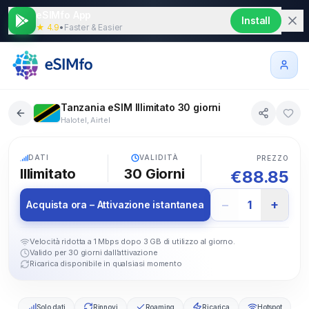
eSIMfo App
Install
★ 4.9
•
Faster & Easier
Tanzania eSIM Illimitato 30 giorni
Halotel, Airtel
5G
DATI
VALIDITÀ
PREZZO
Illimitato
30
Giorni
€
88.85
−
+
1
Acquista ora – Attivazione istantanea
Velocità ridotta a 1 Mbps dopo 3 GB di utilizzo al giorno.
Valido per 30 giorni dall’attivazione
Ricarica disponibile in qualsiasi momento
Solo dati
Rinnovi
Roaming
Ricarica
Hotspot