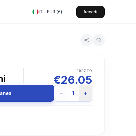
IT
-
EUR
(
€
)
Accedi
PREZZO
€
26.05
ni
−
1
+
tanea