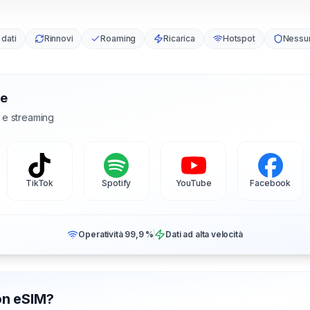
 dati
Rinnovi
Roaming
Ricarica
Hotspot
Nessu
te
l e streaming
TikTok
Spotify
YouTube
Facebook
Operatività 99,9 %
Dati ad alta velocità
con eSIM?