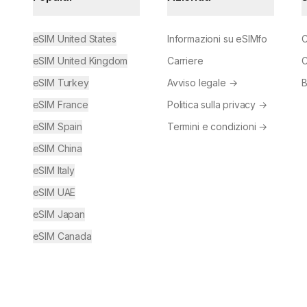
eSIM United States
Informazioni su eSIMfo
C
eSIM United Kingdom
Carriere
C
eSIM Turkey
Avviso legale
→
B
eSIM France
Politica sulla privacy
→
eSIM Spain
Termini e condizioni
→
eSIM China
eSIM Italy
eSIM UAE
eSIM Japan
eSIM Canada