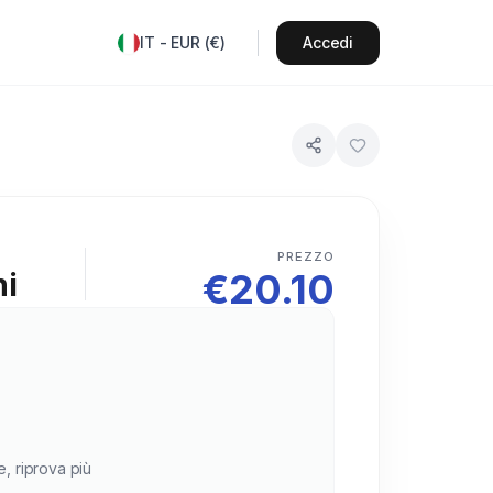
IT
-
EUR
(
€
)
Accedi
PREZZO
€
20.10
ni
e, riprova più