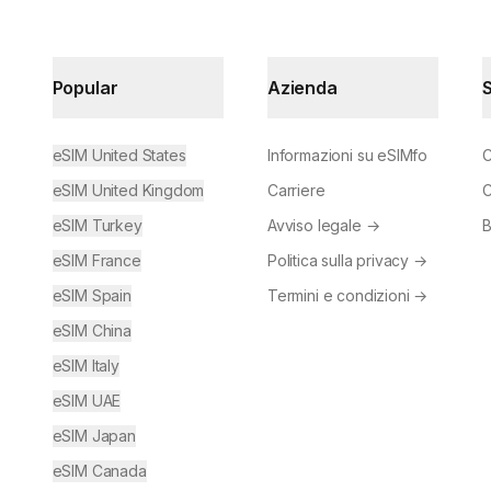
Popular
Azienda
eSIM United States
Informazioni su eSIMfo
C
eSIM United Kingdom
Carriere
C
eSIM Turkey
Avviso legale
→
B
eSIM France
Politica sulla privacy
→
eSIM Spain
Termini e condizioni
→
eSIM China
eSIM Italy
eSIM UAE
eSIM Japan
eSIM Canada