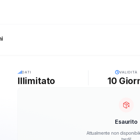
ni
5G
DATI
VALIDITÀ
Illimitato
10
Gior
Esaurito
Attualmente non disponibil
tardi!