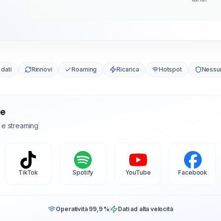
 dati
Rinnovi
Roaming
Ricarica
Hotspot
Nessu
te
l e streaming
TikTok
Spotify
YouTube
Facebook
Operatività 99,9 %
Dati ad alta velocità