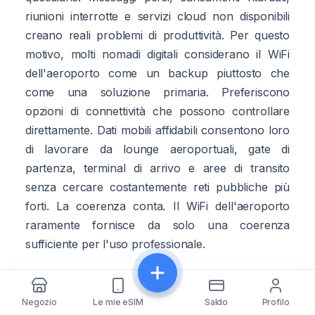
riunioni interrotte e servizi cloud non disponibili
creano reali problemi di produttività. Per questo
motivo, molti nomadi digitali considerano il WiFi
dell'aeroporto come un backup piuttosto che
come una soluzione primaria. Preferiscono
opzioni di connettività che possono controllare
direttamente. Dati mobili affidabili consentono loro
di lavorare da lounge aeroportuali, gate di
partenza, terminal di arrivo e aree di transito
senza cercare costantemente reti pubbliche più
forti. La coerenza conta. Il WiFi dell'aeroporto
raramente fornisce da solo una coerenza
sufficiente per l'uso professionale.
Why Travelers Need Connectivity
Condividi
Before Leaving the Airport
Negozio
Le mie eSIM
Saldo
Profilo