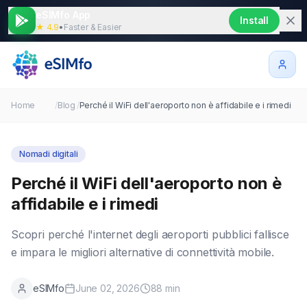
eSIMfo App
Install
★ 4.9
•
Faster & Easier
Home
/
Blog
/
Perché il WiFi dell'aeroporto non è affidabile e i rimedi
Nomadi digitali
Perché il WiFi dell'aeroporto non è
affidabile e i rimedi
Scopri perché l'internet degli aeroporti pubblici fallisce
e impara le migliori alternative di connettività mobile.
eSIMfo
June 02, 2026
88
min