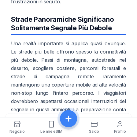
frustrazioni in seguito.
Strade Panoramiche Significano
Solitamente Segnale Più Debole
Una realtà importante si applica quasi ovunque.
Le strade più belle offrono spesso la connettività
più debole. Passi di montagna, autostrade nel
deserto, scogliere costiere, percorsi forestali e
strade di campagna remote raramente
mantengono una copertura mobile ad alta velocità
non-stop lungo l'intero percorso. I viaggiatori
dovrebbero aspettarsi occasionali interruzioni del
segnale in questi ambienti. La preparazione conta
più delle aspettative irrealistiche. A volte
Condividi
disconnettersi brevemente diventa parte del road
Negozio
Le mie eSIM
Saldo
Profilo
trip stesso.