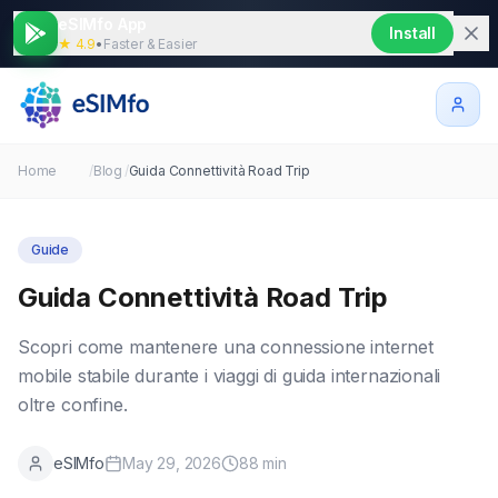
eSIMfo App
Install
★ 4.9
•
Faster & Easier
Home
/
Blog
/
Guida Connettività Road Trip
Guide
Guida Connettività Road Trip
Scopri come mantenere una connessione internet
mobile stabile durante i viaggi di guida internazionali
oltre confine.
eSIMfo
May 29, 2026
88
min