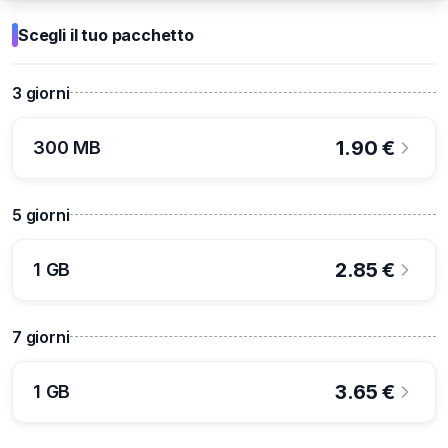
Scegli il tuo pacchetto
3
giorni
1.90
€
300 MB
5
giorni
2.85
€
1 GB
7
giorni
3.65
€
1 GB