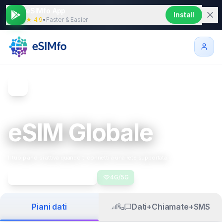
eSIMfo App
Install
★ 4.9
•
Faster & Easier
Copertura mondiale per viaggiatori globali
eSIM Globale
Il tuo piano si attiva quando ti connetti a una rete supportata
Visualizza 202+ paesi
4G/5G
Dati+Chiamate+SMS
Piani dati