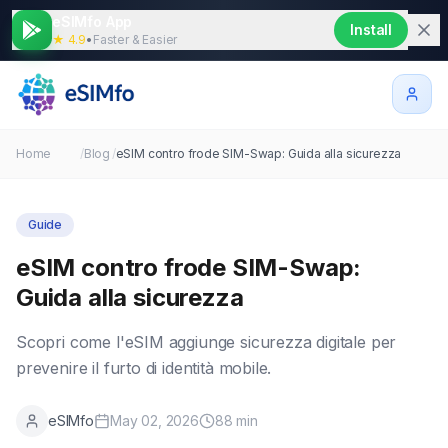
eSIMfo App
Install
★ 4.9
•
Faster & Easier
Home
/
Blog
/
eSIM contro frode SIM-Swap: Guida alla sicurezza
Guide
eSIM contro frode SIM-Swap:
Guida alla sicurezza
Scopri come l'eSIM aggiunge sicurezza digitale per
prevenire il furto di identità mobile.
eSIMfo
May 02, 2026
88
min