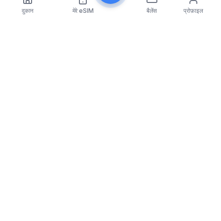
दुकान
मेरे eSIM
बैलेंस
प्रोफ़ाइल
eSIMfo
eSIMfo दुनिया भर में 202 से अधिक देशों के लिए किफायती eSIM
कार्ड तक पहुंच प्रदान करता है, जिससे आपकी यात्रा का अनुभव सहज
और जुड़ा हुआ हो जाता है।
Popular