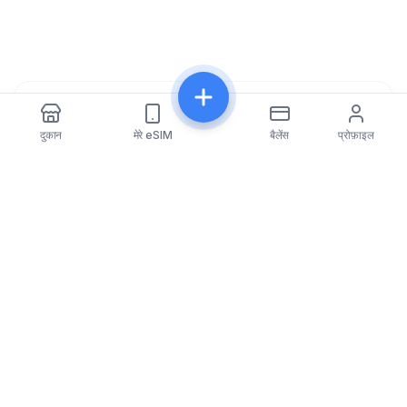
साझा करें
दुकान
मेरे eSIM
बैलेंस
प्रोफ़ाइल
eSIMfo
eSIMfo दुनिया भर में 202 से अधिक देशों के लिए किफायती eSIM
कार्ड तक पहुंच प्रदान करता है, जिससे आपकी यात्रा का अनुभव सहज