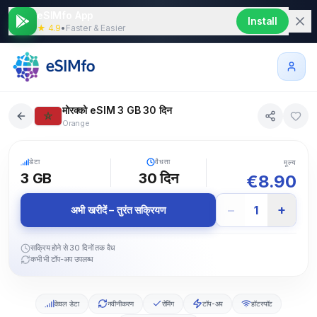
eSIMfo App
Install
★ 4.9
•
Faster & Easier
मोरक्को eSIM 3 GB 30 दिन
Orange
5G
डेटा
वैधता
मूल्य
3 GB
30
दिन
€
8.90
−
+
1
अभी खरीदें – तुरंत सक्रियण
सक्रिय होने से 30 दिनों तक वैध
कभी भी टॉप-अप उपलब्ध
केवल डेटा
नवीनीकरण
रोमिंग
टॉप-अप
हॉटस्पॉट