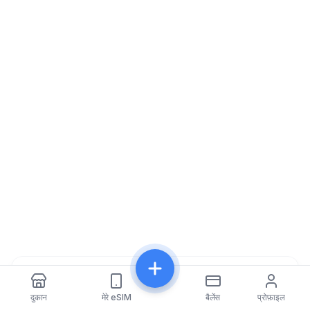
साझा करें
दुकान
मेरे eSIM
बैलेंस
प्रोफ़ाइल